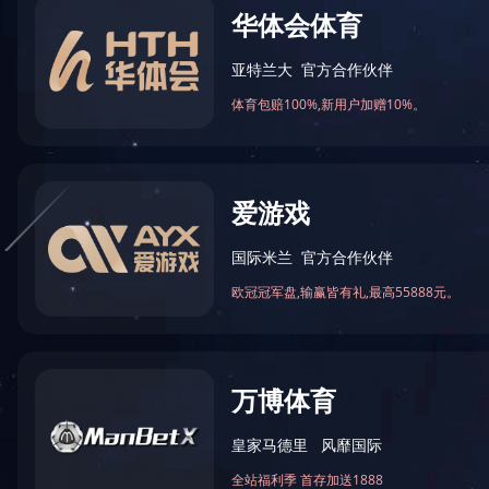
当前位置：
网站首页
>
产品中心
>
全屋家居