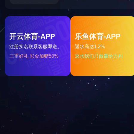
苏香垌榻榻米
复古趟门衣柜