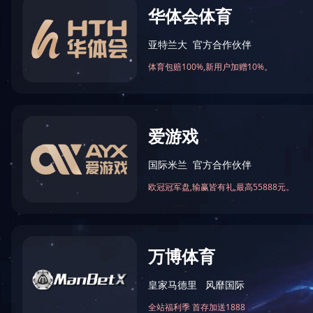
当前位置：
网站首页
>
产品中心
>
胶合板、生态板