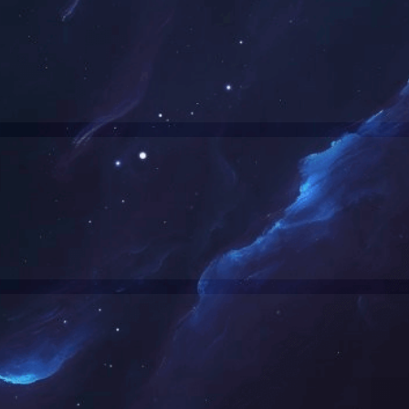
胶合板、生态板