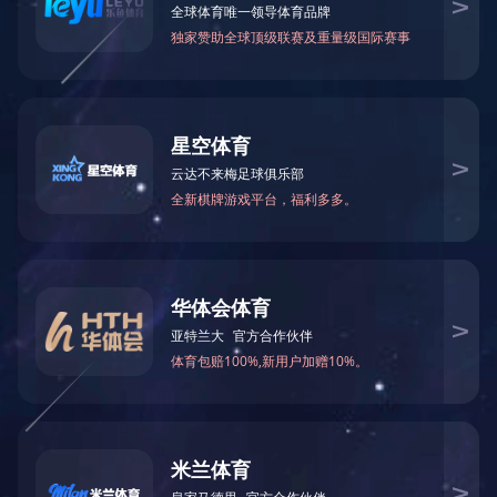
当前位置：
网站首页
>
生产基地
>
业翔木业
> 广西灵山县业翔木业有限
广