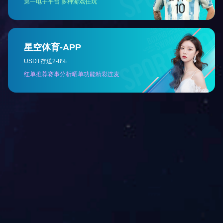
〉
新闻中心
迎接自治区林业局党组书记到百色市千亿木业有限公司开展林业产业项目调研
〉