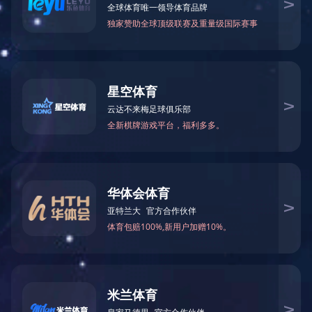
关于我们
安博网页版登录入口-安博(中国) （以下简称：业成集团）成立于
生产基地分布在广西贵港市江南工业园、广西灵山县武利镇木业产业
10亿多元，经营产业涵盖项目投融资、木业加工、房地产开发、仓